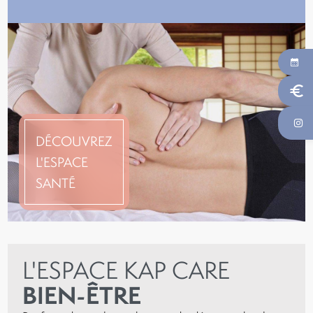
euro
DÉCOUVREZ
L'ESPACE
SANTÉ
L'ESPACE KAP CARE
BIEN-ÊTRE