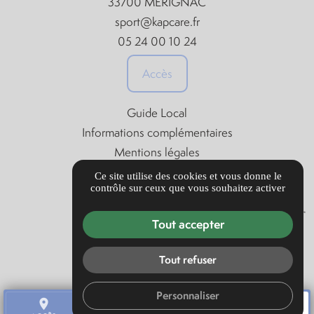
33700 MERIGNAC
sport@kapcare.fr
05 24 00 10 24
Accès
Guide Local
Informations complémentaires
Mentions légales
Politique de confidentialité
Ce site utilise des cookies et vous donne le
contrôle sur ceux que vous souhaitez activer
Gestion des cookies
Tout accepter
Tout refuser
Personnaliser
place
call
mail