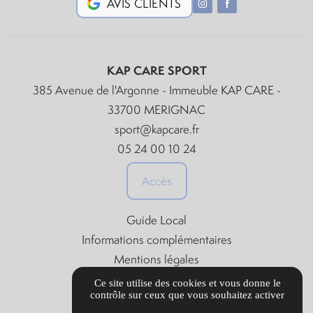
AVIS CLIENTS
KAP CARE SPORT
385 Avenue de l'Argonne - Immeuble KAP CARE -
33700 MERIGNAC
sport@kapcare.fr
05 24 00 10 24
Accès
Guide Local
Informations complémentaires
Mentions légales
Politique de confidentialité
Ce site utilise des cookies et vous donne le
contrôle sur ceux que vous souhaitez activer
Gestion des cookies