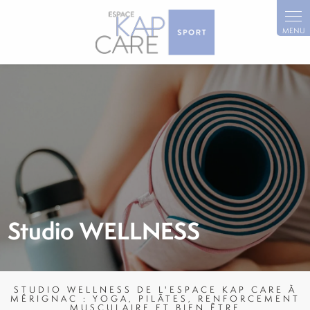
Panneau de gestion des cookies
alt="Pilates et Yoga pour s'assouplir et se gainer autour de
Mérignac "/>
Studio WELLNESS
STUDIO WELLNESS DE L'ESPACE KAP CARE À
MÉRIGNAC : YOGA, PILÂTES, RENFORCEMENT
MUSCULAIRE ET BIEN ÊTRE