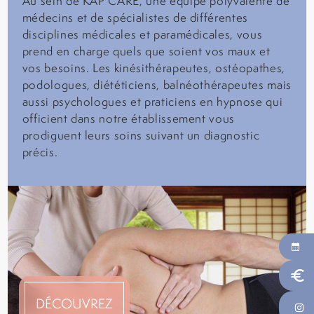
Au sein de KAP CARE, une équipe polyvalente de
médecins et de spécialistes de différentes
disciplines médicales et paramédicales, vous
prend en charge quels que soient vos maux et
vos besoins. Les kinésithérapeutes, ostéopathes,
podologues, diététiciens, balnéothérapeutes mais
aussi psychologues et praticiens en hypnose qui
officient dans notre établissement vous
prodiguent leurs soins suivant un diagnostic
précis.
euro
DÉCOUVREZ