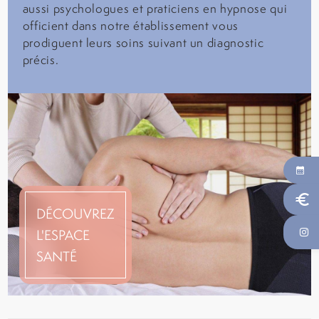
aussi psychologues et praticiens en hypnose qui
officient dans notre établissement vous
prodiguent leurs soins suivant un diagnostic
précis.
euro
DÉCOUVREZ
L'ESPACE
SANTÉ