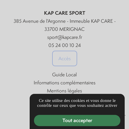
KAP CARE SPORT
385 Avenue de l'Argonne - Immeuble KAP CARE -
33700 MERIGNAC
sport@kapcare.fr
05 24 00 10 24
Accès
Guide Local
Informations complémentaires
Mentions légales
Politique de confidentialité
Ce site utilise des cookies et vous donne le
contrôle sur ceux que vous souhaitez activer
Gestion des cookies
Tout accepter