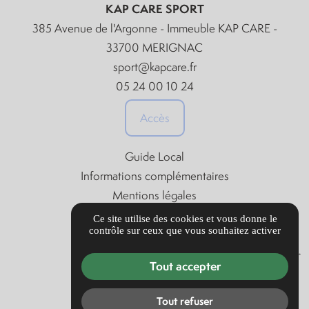
KAP CARE SPORT
385 Avenue de l'Argonne - Immeuble KAP CARE -
33700 MERIGNAC
sport@kapcare.fr
05 24 00 10 24
Accès
Guide Local
Informations complémentaires
Mentions légales
Politique de confidentialité
Ce site utilise des cookies et vous donne le
contrôle sur ceux que vous souhaitez activer
Gestion des cookies
Tout accepter
Tout refuser