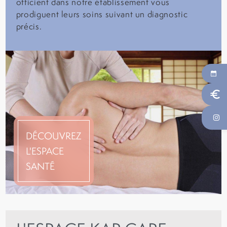
officient dans notre établissement vous
prodiguent leurs soins suivant un diagnostic
précis.
euro
DÉCOUVREZ
L'ESPACE
SANTÉ